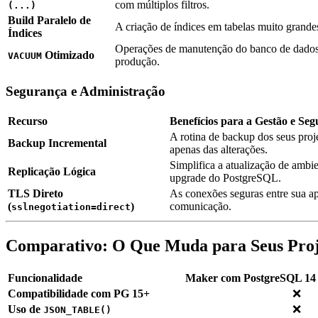
com múltiplos filtros.
(...)
Build Paralelo de
A criação de índices em tabelas muito grande
Índices
Operações de manutenção do banco de dados 
Otimizado
VACUUM
produção.
Segurança e Administração
Recurso
Benefícios para a Gestão e Se
A rotina de backup dos seus proj
Backup Incremental
apenas das alterações.
Simplifica a atualização de ambie
Replicação Lógica
upgrade do PostgreSQL.
TLS Direto
As conexões seguras entre sua a
(
)
comunicação.
sslnegotiation=direct
Comparativo: O Que Muda para Seus Proj
Funcionalidade
Maker com PostgreSQL 14 (
Compatibilidade com PG 15+
❌
Uso de
❌
JSON_TABLE()