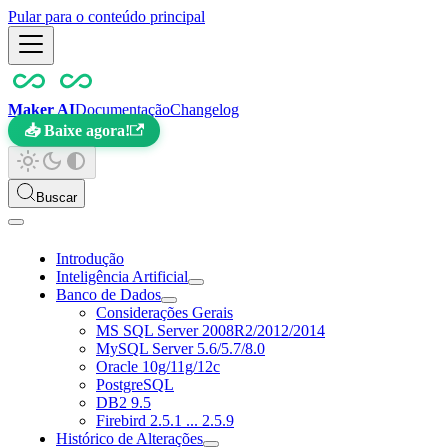
Pular para o conteúdo principal
Maker AI
Documentação
Changelog
📥 Baixe agora!
Buscar
Introdução
Inteligência Artificial
Banco de Dados
Considerações Gerais
MS SQL Server 2008R2/2012/2014
MySQL Server 5.6/5.7/8.0
Oracle 10g/11g/12c
PostgreSQL
DB2 9.5
Firebird 2.5.1 ... 2.5.9
Histórico de Alterações