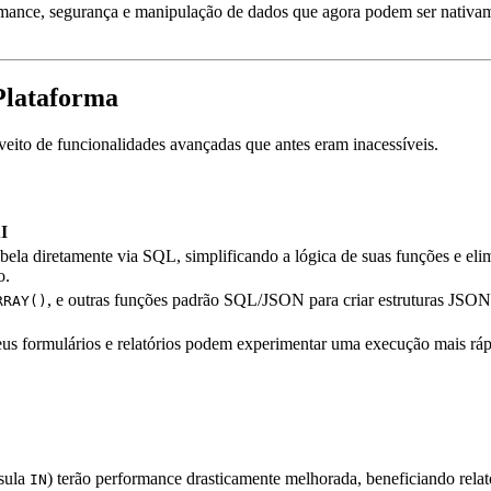
rmance, segurança e manipulação de dados que agora podem ser nativam
Plataforma
eito de funcionalidades avançadas que antes eram inacessíveis.
I
ela diretamente via SQL, simplificando a lógica de suas funções e eli
o.
, e outras funções padrão SQL/JSON para criar estruturas JSO
RRAY()
.
us formulários e relatórios podem experimentar uma execução mais ráp
usula
) terão performance drasticamente melhorada, beneficiando relat
IN