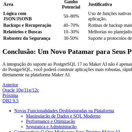
Ganho
Área
Justificativa
Potencial
Lógica com
Uso de funções nativas
50–80%
JSON/JSONB
aplicação.
Backups e Recuperação
40–70%
Rotinas de backup mais
Relatórios e Buscas
10–30%
Melhorias no planejador 
Robustez da Segurança
30-50%
Suporte a protocolos de
Conclusão: Um Novo Patamar para Seus P
A integração do suporte ao PostgreSQL 17 no Maker AI não é apenas u
do PostgreSQL, você poderá construir aplicações mais robustas, rápi
diretamente na plataforma Maker AI.
Anterior
Oracle 10g/11g/12c
Próxima
DB2 9.5
Novas Funcionalidades Desbloqueadas na Plataforma
Manipulação de Dados e SQL Moderno
Performance e Otimização
Segurança e Administração
Comparativo: O Que Muda para Seus Projetos Maker AI