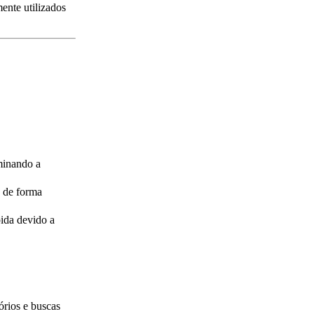
ente utilizados
minando a
N de forma
ida devido a
órios e buscas