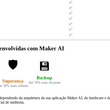
✅
✅
✅
✅
✅
✅
✅
senvolvidas com Maker AI
🛡️
💾
Backup
Segurança
Até 70% mais eficiente
té 50% mais robusto
dependendo da arquitetura da sua aplicação Maker AI, do hardware e d
ial de melhoria.