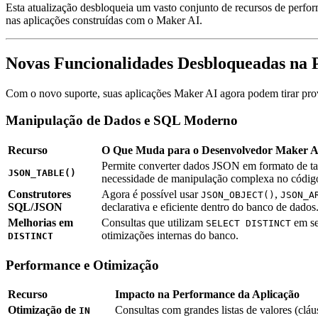
Esta atualização desbloqueia um vasto conjunto de recursos de perfo
nas aplicações construídas com o Maker AI.
Novas Funcionalidades Desbloqueadas na 
Com o novo suporte, suas aplicações Maker AI agora podem tirar prov
Manipulação de Dados e SQL Moderno
Recurso
O Que Muda para o Desenvolvedor Maker A
Permite converter dados JSON em formato de tab
JSON_TABLE()
necessidade de manipulação complexa no códig
Construtores
Agora é possível usar
,
JSON_OBJECT()
JSON_A
SQL/JSON
declarativa e eficiente dentro do banco de dados
Melhorias em
Consultas que utilizam
em se
SELECT DISTINCT
otimizações internas do banco.
DISTINCT
Performance e Otimização
Recurso
Impacto na Performance da Aplicação
Otimização de
Consultas com grandes listas de valores (clá
IN